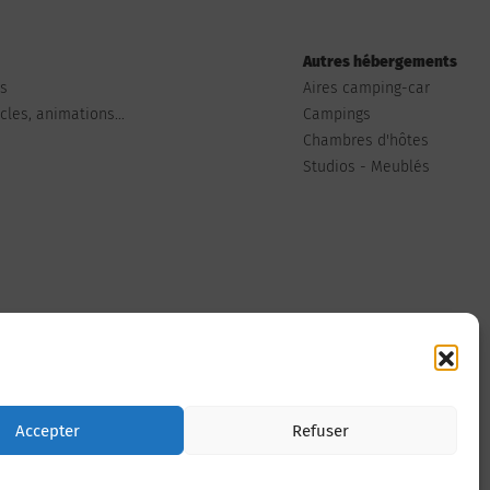
Autres hébergements
ts
Aires camping-car
les, animations...
Campings
Chambres d'hôtes
Studios - Meublés
Nous contacter
Accepter
Refuser