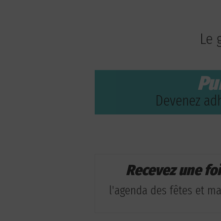
Le 
Pu
Devenez adh
Recevez une fo
l'agenda des fêtes et man