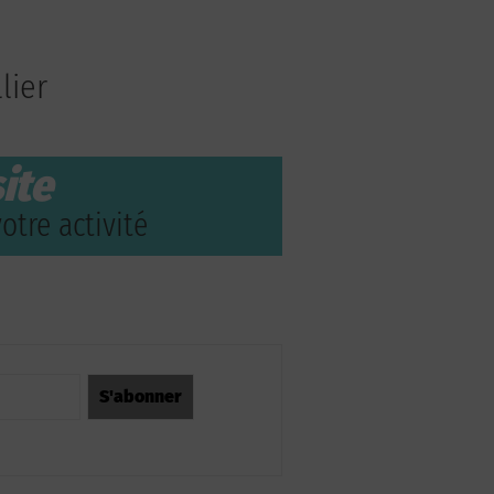
lier
ite
otre activité