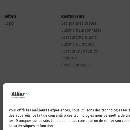
Hôtels
Restaurants
Logis
Les grandes tables
Cuisine bourbonnaise
Restaurants & Bars
Cuisine du monde
Restauration rapide
Traiteurs
Spécial groupes
Pour offrir les meilleures expériences, nous utilisons des technologies tel
Qui sommes-nous
des appareils. Le fait de consentir à ces technologies nous permettra de t
les ID uniques sur ce site. Le fait de ne pas consentir ou de retirer son con
caractéristiques et fonctions.