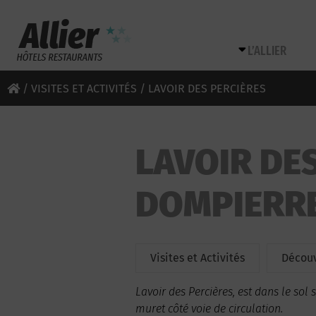
L’ALLIER
/
VISITES ET ACTIVITÉS
/ LAVOIR DES PERCIÈRES
LAVOIR DES
DOMPIERR
Visites et Activités
Découv
Lavoir des Percières, est dans le sol sur un domaine privé. Filet, édifice rectangulaire adossé au
muret côté voie de circulation.