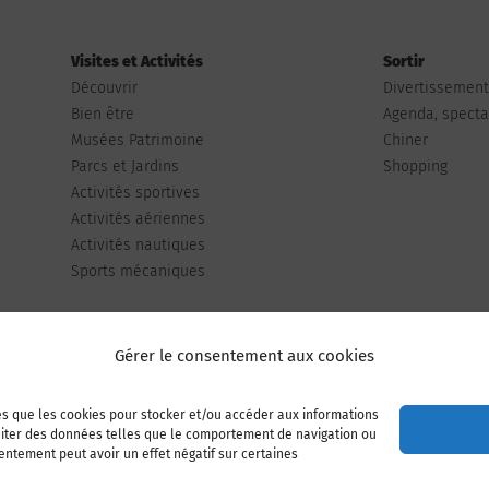
Visites et Activités
Sortir
Découvrir
Divertissemen
Bien être
Agenda, spectac
Musées Patrimoine
Chiner
Parcs et Jardins
Shopping
Activités sportives
Activités aériennes
Activités nautiques
Sports mécaniques
Gérer le consentement aux cookies
les que les cookies pour stocker et/ou accéder aux informations
Publiez votre annonce
Adhérer à l’association
raiter des données telles que le comportement de navigation ou
sentement peut avoir un effet négatif sur certaines