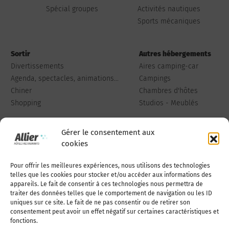
Spécial groupes
Activités nautiques
Sports mécaniques
Sortir
Autres hébergements
Divertissements
Aires camping-car
Agenda, spectacles, animations...
Campings
Chiner
Chambres d'hôtes
Shopping
Studios - Meublés
Gérer le consentement aux
cookies
Pour offrir les meilleures expériences, nous utilisons des technologies
Qui sommes-nous
Publiez votre annonce
telles que les cookies pour stocker et/ou accéder aux informations des
appareils. Le fait de consentir à ces technologies nous permettra de
traiter des données telles que le comportement de navigation ou les ID
uniques sur ce site. Le fait de ne pas consentir ou de retirer son
Adhérer à l’association
Nous contacter
consentement peut avoir un effet négatif sur certaines caractéristiques et
fonctions.