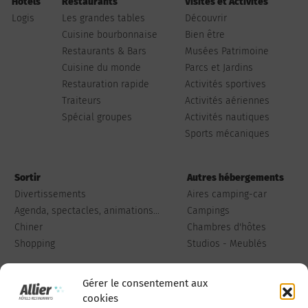
Hôtels
Restaurants
Visites et Activités
Logis
Les grandes tables
Découvrir
Cuisine bourbonnaise
Bien être
Restaurants & Bars
Musées Patrimoine
Cuisine du monde
Parcs et Jardins
Restauration rapide
Activités sportives
Traiteurs
Activités aériennes
Spécial groupes
Activités nautiques
Sports mécaniques
Sortir
Autres hébergements
Divertissements
Aires camping-car
Agenda, spectacles, animations...
Campings
Chiner
Chambres d'hôtes
Shopping
Studios - Meublés
Gérer le consentement aux
cookies