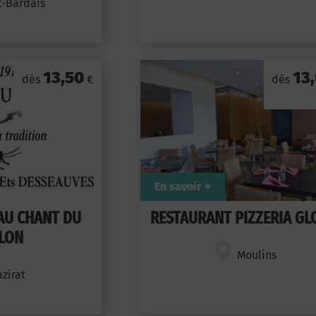
t-Bardais
13,50
13
dès
€
dès
En savoir +
AU CHANT DU
RESTAURANT PIZZERIA GL
LON
Moulins
zirat