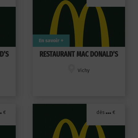
En savoir +
D’S
RESTAURANT MAC DONALD’S
Vichy
.
...
€
dès
€