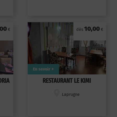
,00
10,00
€
dès
€
En savoir +
ORIA
RESTAURANT LE KIMI
Laprugne