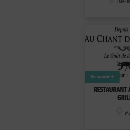
Isle-e
En savoir +
RESTAURANT 
GRIL
Ma