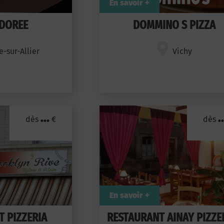
En savoir +
 DOREE
DOMMINO S PIZZA
e-sur-Allier
Vichy
...
..
dès
€
dès
En savoir +
 PIZZERIA
RESTAURANT AINAY PIZZE