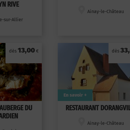
N RIVE
Ainay-le-Château
e-sur-Allier
13,00
33
dès
€
dès
En savoir +
AUBERGE DU
RESTAURANT DORANGVI
ARDIEN
Ainay-le-Château