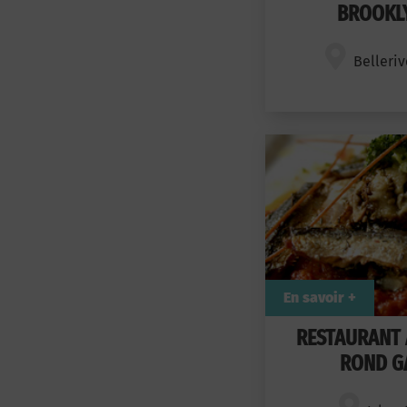
BROOKLY
Belleriv
En savoir +
RESTAURANT 
ROND G