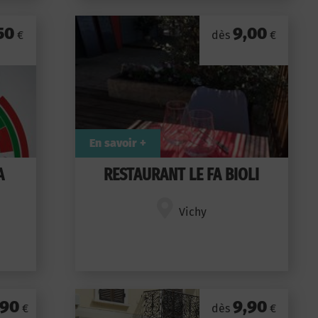
50
9,00
€
dès
€
En savoir +
A
RESTAURANT LE FA BIOLI
Vichy
,90
9,90
€
dès
€