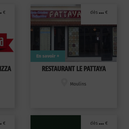
.
...
€
dès
€
En savoir +
IZZA
RESTAURANT LE PATTAYA
Moulins
.
...
€
dès
€