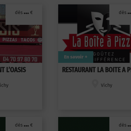
...
..
dès
€
dès
En savoir +
T L’OASIS
RESTAURANT LA BOITE A P
ichy
Vichy
...
..
dès
€
dès