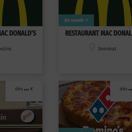
En savoir +
AC DONALD’S
RESTAURANT MAC DONAL
ulins
Domérat
...
..
dès
€
dès