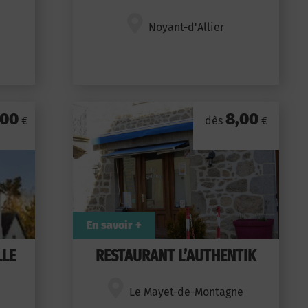
Noyant-d'Allier
,00
8,00
€
dès
€
En savoir +
LLE
RESTAURANT L’AUTHENTIK
Le Mayet-de-Montagne