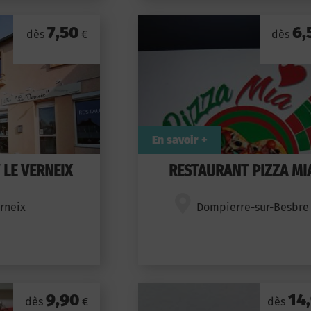
7,50
6,
dès
€
dès
En savoir +
LE VERNEIX
RESTAURANT PIZZA MI
rneix
Dompierre-sur-Besbre
9,90
14
dès
€
dès