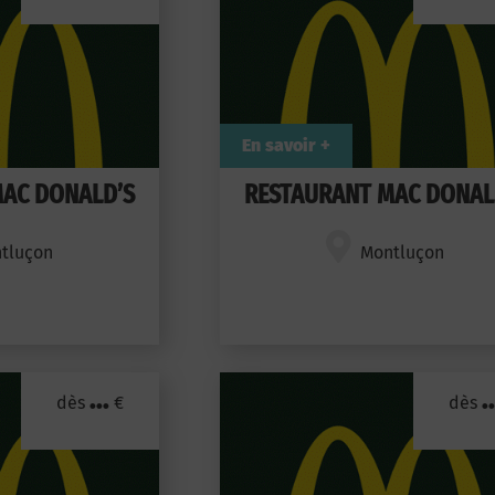
En savoir +
AC DONALD’S
RESTAURANT MAC DONAL
tluçon
Montluçon
...
..
dès
€
dès