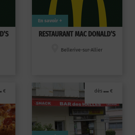
En savoir +
D’S
RESTAURANT MAC DONALD’S
Bellerive-sur-Allier
.
...
€
dès
€