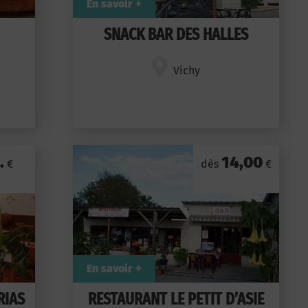
En savoir +
SNACK BAR DES HALLES
Vichy
.
14,00
€
dès
€
En savoir +
RIAS
RESTAURANT LE PETIT D’ASIE