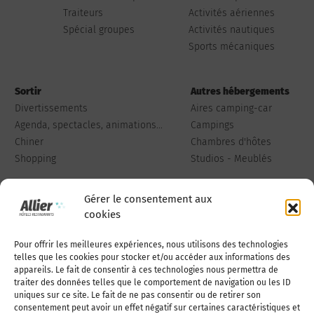
Traiteurs
Activités aériennes
Spécial groupes
Activités nautiques
Sports mécaniques
Sortir
Autres hébergements
Divertissements
Aires camping-car
Agenda, spectacles, animations...
Campings
Chiner
Chambres d'hôtes
Shopping
Studios - Meublés
Gérer le consentement aux
cookies
Pour offrir les meilleures expériences, nous utilisons des technologies
Qui sommes-nous
Publiez votre annonce
telles que les cookies pour stocker et/ou accéder aux informations des
appareils. Le fait de consentir à ces technologies nous permettra de
traiter des données telles que le comportement de navigation ou les ID
uniques sur ce site. Le fait de ne pas consentir ou de retirer son
Adhérer à l’association
Nous contacter
consentement peut avoir un effet négatif sur certaines caractéristiques et