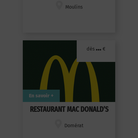
Moulins
...
dès
€
En savoir +
RESTAURANT MAC DONALD’S
Domérat