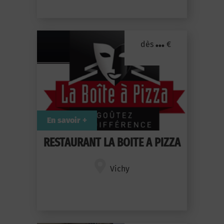
...
dès
€
En savoir +
RESTAURANT LA BOITE A PIZZA
Vichy