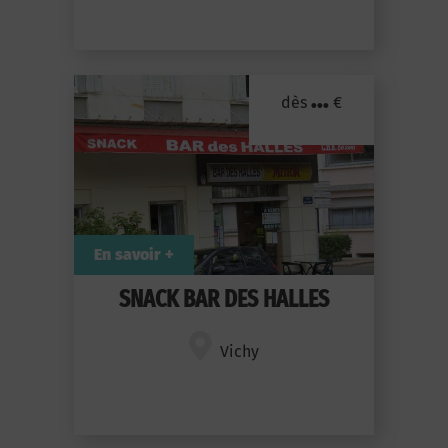
...
dès
€
En savoir +
SNACK BAR DES HALLES
Vichy