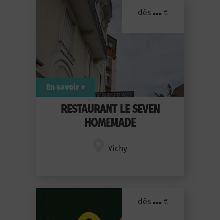
...
dès
€
En savoir +
RESTAURANT LE SEVEN
HOMEMADE
Vichy
...
dès
€