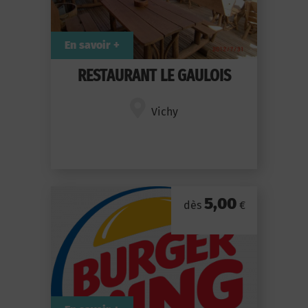
En savoir +
RESTAURANT LE GAULOIS
Vichy
5,00
dès
€