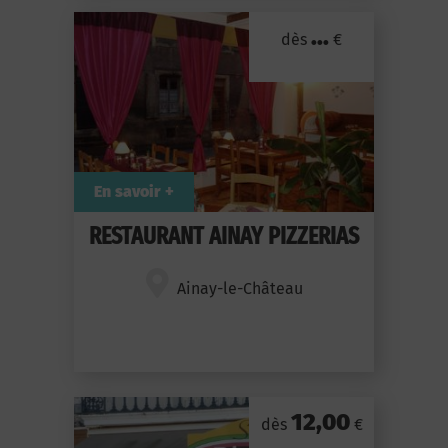
...
dès
€
En savoir +
RESTAURANT AINAY PIZZERIAS
Ainay-le-Château
12,00
dès
€