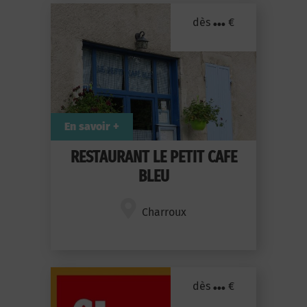
...
dès
€
En savoir +
RESTAURANT LE PETIT CAFE
BLEU
Charroux
...
dès
€