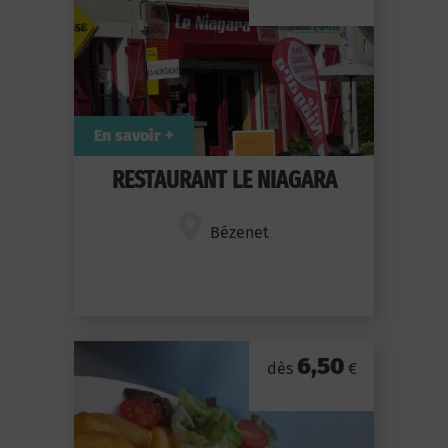
En savoir +
RESTAURANT LE NIAGARA
Bézenet
6,50
dès
€