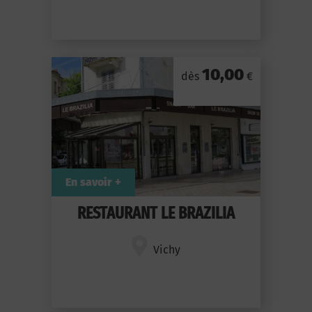
10,00
dès
€
En savoir +
RESTAURANT LE BRAZILIA
Vichy