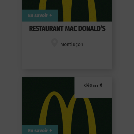
En savoir +
RESTAURANT MAC DONALD’S
Montluçon
...
dès
€
En savoir +