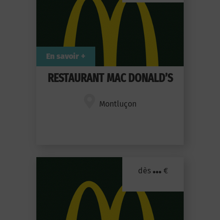
En savoir +
RESTAURANT MAC DONALD’S
Montluçon
...
dès
€