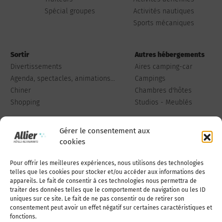
Spécial groupes
Activités nautiques
Sports mécaniques
Sortir
Autres hébergements
Divertissements
Aires camping-car
Agenda, spectacles, animations...
Campings
Chiner
Chambres d'hôtes
Shopping
Studios - Meublés
Gérer le consentement aux
cookies
Pour offrir les meilleures expériences, nous utilisons des technologies
Qui sommes-nous
Publiez votre annonce
telles que les cookies pour stocker et/ou accéder aux informations des
appareils. Le fait de consentir à ces technologies nous permettra de
traiter des données telles que le comportement de navigation ou les ID
uniques sur ce site. Le fait de ne pas consentir ou de retirer son
Adhérer à l’association
Nous contacter
consentement peut avoir un effet négatif sur certaines caractéristiques et
fonctions.