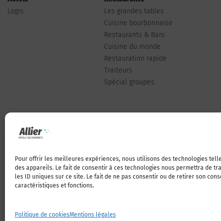
Logis
Les grandes tables
Cuisine bourbonnaise
Restaurants & Bars
Cuisine du monde
Restauration rapide
Traiteurs
Spécial groupes
Pour offrir les meilleures expériences, nous utilisons des technologies tel
Qui sommes-nous
des appareils. Le fait de consentir à ces technologies nous permettra de t
les ID uniques sur ce site. Le fait de ne pas consentir ou de retirer son con
caractéristiques et fonctions.
Politique de cookies
Mentions légales