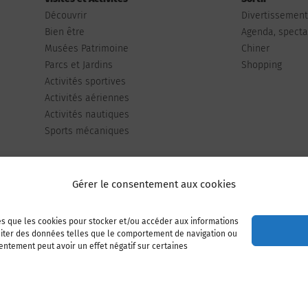
Découvrir
Divertissemen
Bien être
Agenda, spectac
Musées Patrimoine
Chiner
Parcs et Jardins
Shopping
Activités sportives
Activités aériennes
Activités nautiques
Sports mécaniques
Gérer le consentement aux cookies
les que les cookies pour stocker et/ou accéder aux informations
Publiez votre annonce
Adhérer à l’association
raiter des données telles que le comportement de navigation ou
sentement peut avoir un effet négatif sur certaines
Mentions légales
Politique de cookies (UE)