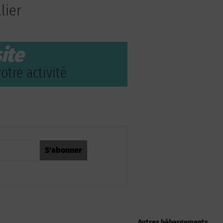
lier
ite
otre activité
Autres hébergements