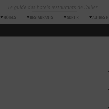
Le guide des hotels restaurants de l’Allier
HÔTELS
RESTAURANTS
SORTIR
AUTRES 