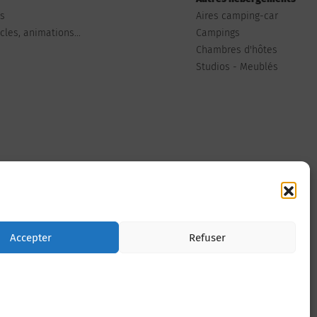
ts
Aires camping-car
les, animations...
Campings
Chambres d'hôtes
Studios - Meublés
Nous contacter
Accepter
Refuser