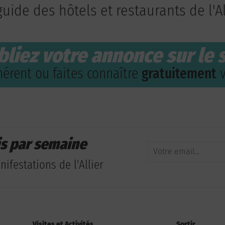
guide des hôtels et restaurants de l'Al
bliez votre annonce sur le s
érent ou faites connaître
gratuitement
v
is par semaine
ifestations de l'Allier
Visites et Activités
Sortir