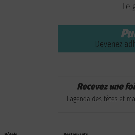
Le 
Pu
Devenez adh
Recevez une fo
l'agenda des fêtes et man
Hôtels
Restaurants