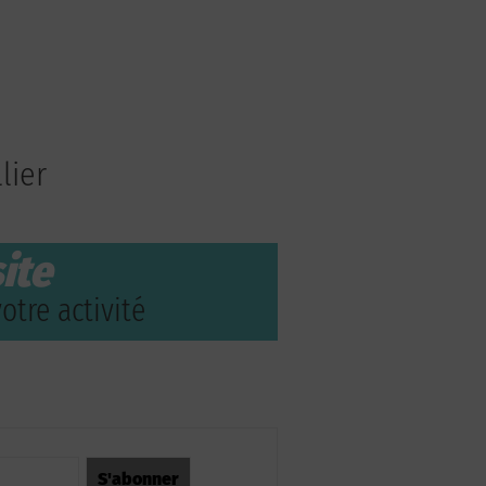
lier
ite
otre activité