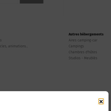
Autres hébergements
ts
Aires camping-car
les, animations...
Campings
Chambres d'hôtes
Studios - Meublés