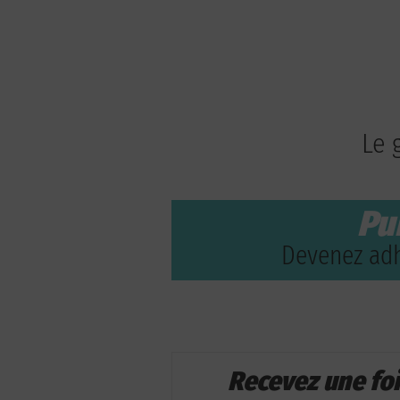
Le 
Pu
Devenez adh
Recevez une fo