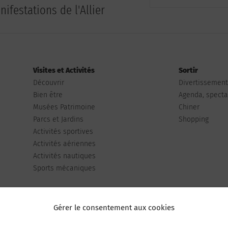
ifestations de l'Allier
Visites et Activités
Sortir
Découvrir
Divertissemen
Bien être
Agenda, spectac
Musées Patrimoine
Chiner
Parcs et Jardins
Shopping
Activités sportives
Activités aériennes
Activités nautiques
Sports mécaniques
Gérer le consentement aux cookies