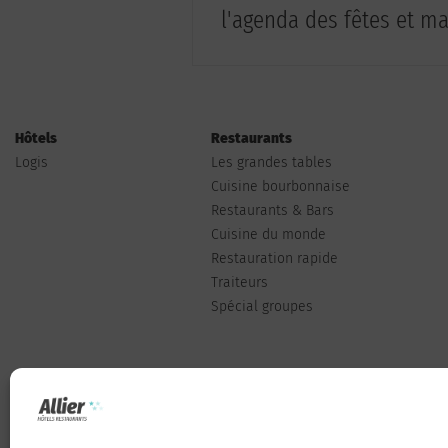
l'agenda des fêtes et man
Hôtels
Restaurants
Logis
Les grandes tables
Cuisine bourbonnaise
Restaurants & Bars
Cuisine du monde
Restauration rapide
Traiteurs
Spécial groupes