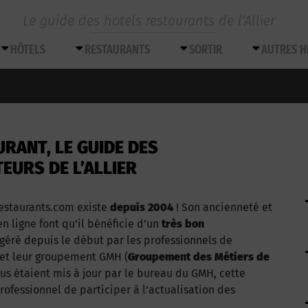
Le guide des hotels restaurants de l’Allier
HÔTELS
RESTAURANTS
SORTIR
AUTRES 
RANT, LE GUIDE DES
EURS DE L’ALLIER
restaurants.com existe
depuis 2004
! Son ancienneté et
en ligne font qu’il bénéficie d’un
très bon
t géré depuis le début par les professionnels de
er et leur groupement GMH (
Groupement des Métiers de
nus étaient mis à jour par le bureau du GMH, cette
ofessionnel de participer à l’actualisation des