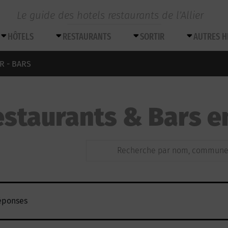
Le guide des hotels restaurants de l’Allier
HÔTELS
RESTAURANTS
SORTIR
AUTRES 
R - BARS
staurants & Bars en
éponses