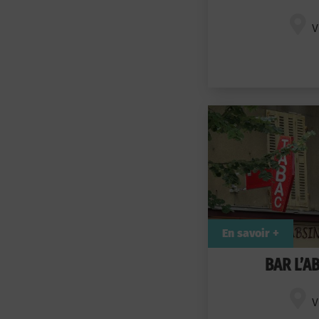
V
En savoir +
BAR L’A
V