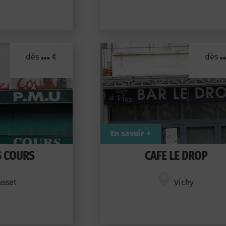
...
..
dès
€
dès
En savoir +
S COURS
CAFE LE DROP
usset
Vichy