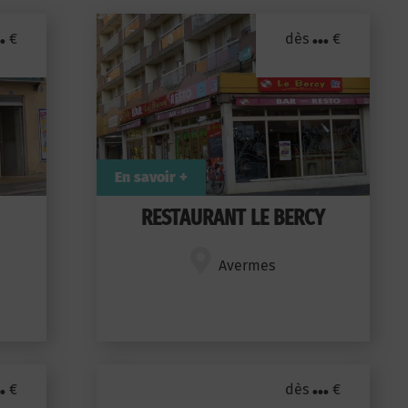
.
...
€
dès
€
En savoir +
RESTAURANT LE BERCY
Avermes
.
...
€
dès
€