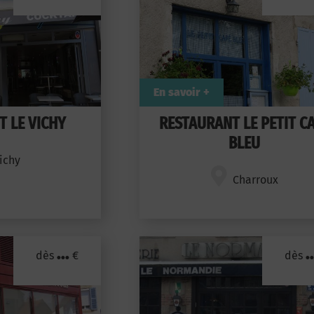
En savoir +
 LE VICHY
RESTAURANT LE PETIT C
BLEU
ichy
Charroux
...
..
dès
€
dès