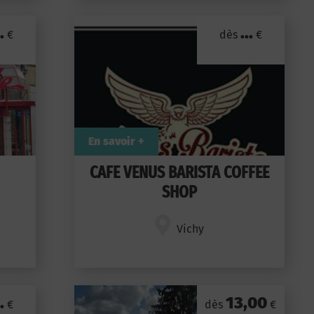
.
...
€
dès
€
En savoir +
CAFE VENUS BARISTA COFFEE
SHOP
Vichy
.
13,00
€
dès
€