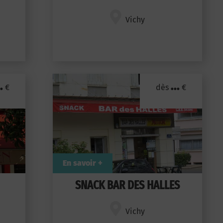
Vichy
.
...
€
dès
€
En savoir +
SNACK BAR DES HALLES
Vichy