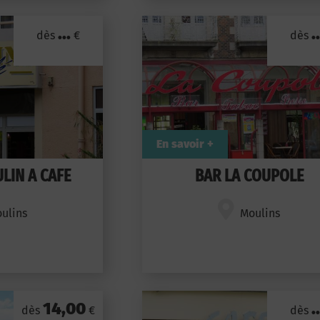
...
..
dès
€
dès
En savoir +
LIN A CAFE
BAR LA COUPOLE
ulins
Moulins
14,00
..
dès
€
dès