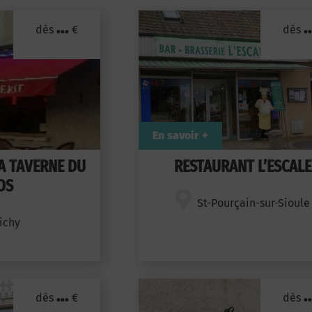
...
..
dès
€
dès
En savoir +
A TAVERNE DU
RESTAURANT L’ESCALE
OS
St-Pourçain-sur-Sioule
ichy
...
..
dès
€
dès