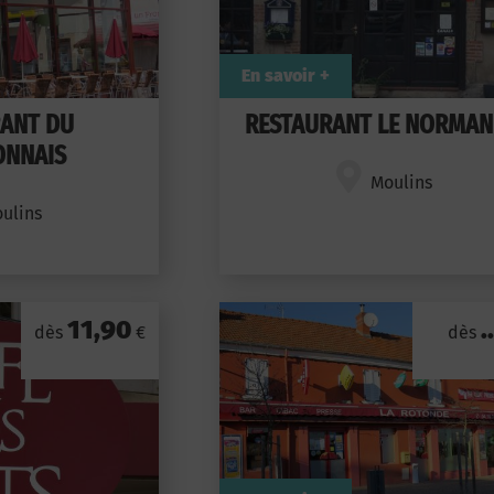
En savoir +
ANT DU
RESTAURANT LE NORMAN
ONNAIS
Moulins
ulins
11,90
..
dès
€
dès