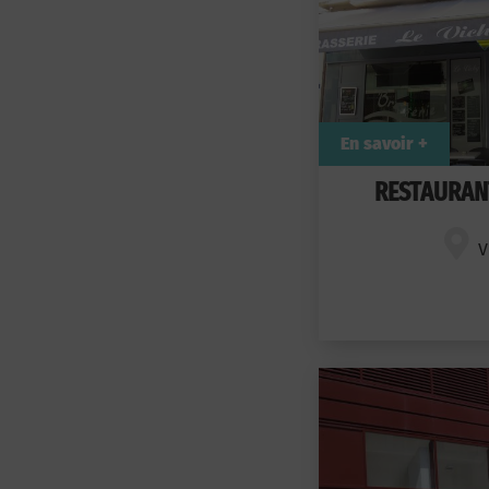
En savoir +
RESTAURANT
V