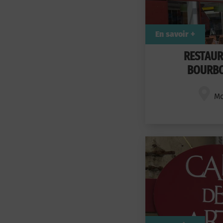
En savoir +
RESTAUR
BOURB
Mo