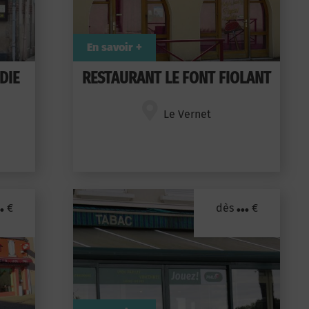
En savoir +
DIE
RESTAURANT LE FONT FIOLANT
Le Vernet
.
...
€
dès
€