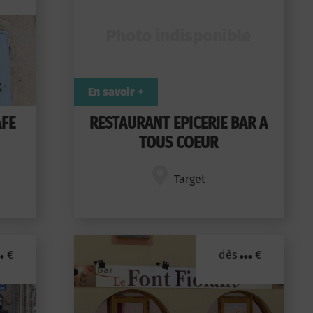
En savoir +
AFE
RESTAURANT EPICERIE BAR A
TOUS COEUR
Target
.
...
€
dès
€