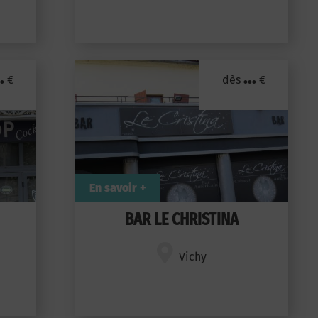
.
...
€
dès
€
En savoir +
BAR LE CHRISTINA
Vichy