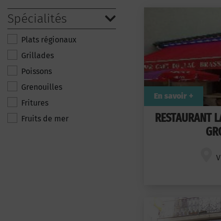
Spécialités
Plats régionaux
Grillades
Poissons
Grenouilles
En savoir +
Fritures
RESTAURANT L
Fruits de mer
GR
V