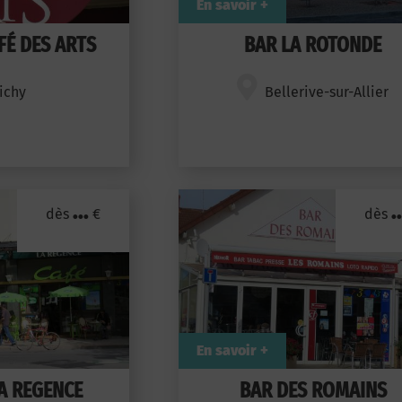
En savoir +
FÉ DES ARTS
BAR LA ROTONDE
ichy
Bellerive-sur-Allier
...
..
dès
€
dès
En savoir +
A REGENCE
BAR DES ROMAINS