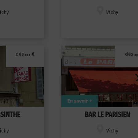
ichy
Vichy
...
..
dès
€
dès
En savoir +
BSINTHE
BAR LE PARISIEN
ichy
Vichy