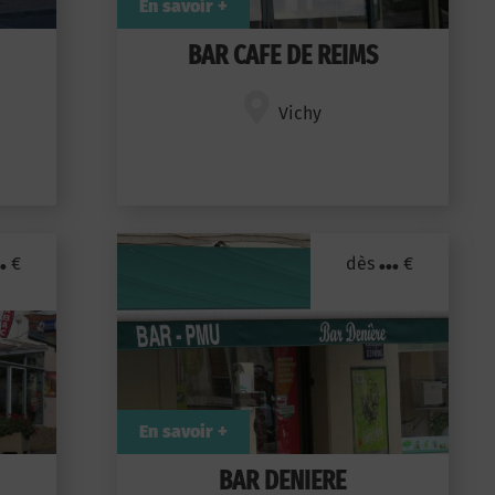
En savoir +
BAR CAFE DE REIMS
Vichy
.
...
€
dès
€
En savoir +
BAR DENIERE