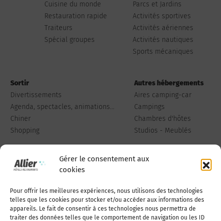
Cuisine du monde
Parcs et Jardins
Restauration rapide
Activités sportives
Traiteurs
Activités aériennes
Spécial groupes
Activités nautiques
Sports mécaniques
Sortir
Autres hébergements
Divertissements
Aires camping-car
Agenda, spectacles, animations...
Campings
Chiner
Chambres d'hôtes
Shopping
Studios - Meublés
Gérer le consentement aux
cookies
Pour offrir les meilleures expériences, nous utilisons des technologies
Qui sommes-nous
Publiez votre annonce
telles que les cookies pour stocker et/ou accéder aux informations des
appareils. Le fait de consentir à ces technologies nous permettra de
traiter des données telles que le comportement de navigation ou les ID