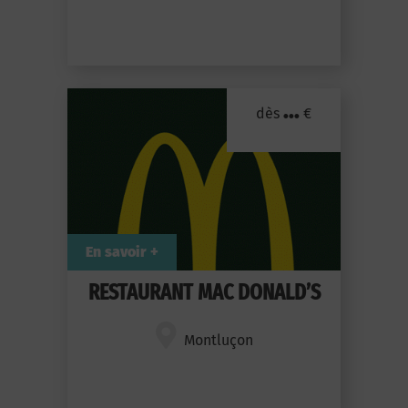
...
dès
€
En savoir +
RESTAURANT MAC DONALD’S
Montluçon