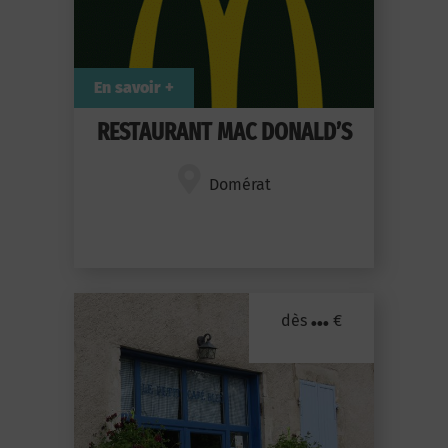
En savoir +
RESTAURANT MAC DONALD’S
Domérat
...
dès
€