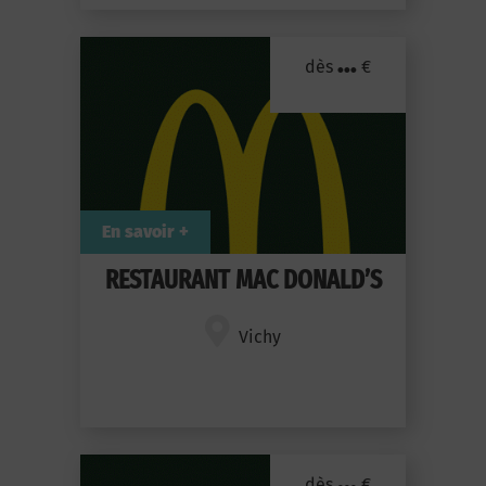
...
dès
€
En savoir +
RESTAURANT MAC DONALD’S
Vichy
...
dès
€