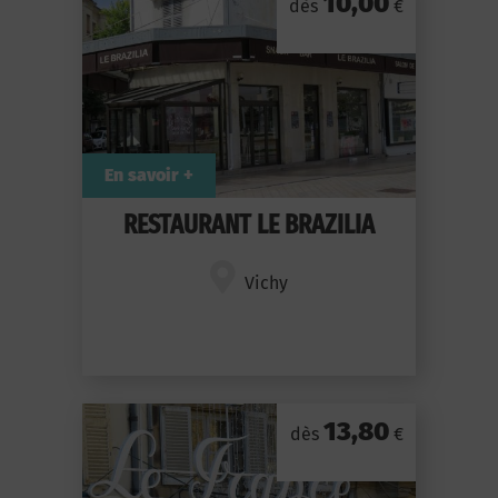
10,00
dès
€
En savoir +
RESTAURANT LE BRAZILIA
Vichy
13,80
dès
€