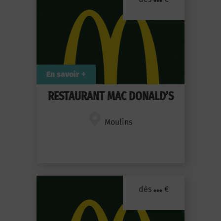
En savoir +
RESTAURANT MAC DONALD’S
Moulins
...
dès
€