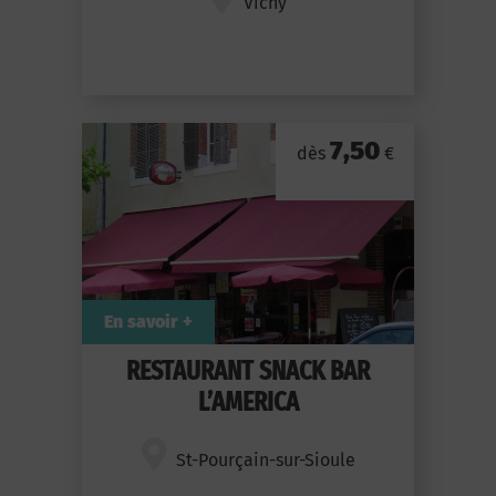
Vichy
7,50
dès
€
En savoir +
RESTAURANT SNACK BAR
L’AMERICA
St-Pourçain-sur-Sioule