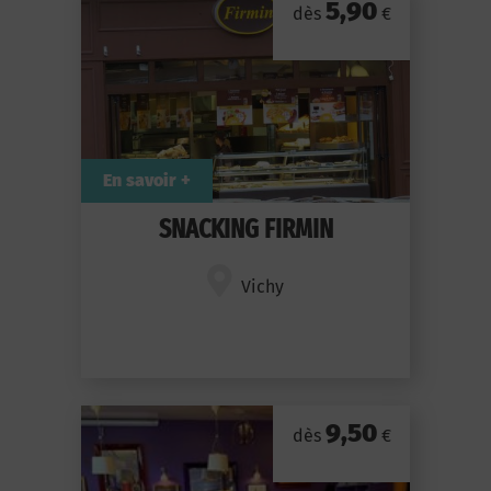
5,90
dès
€
En savoir +
SNACKING FIRMIN
Vichy
9,50
dès
€