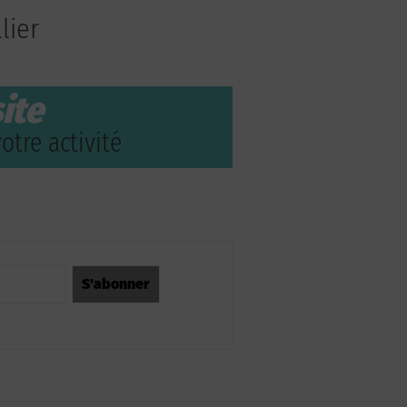
lier
ite
otre activité