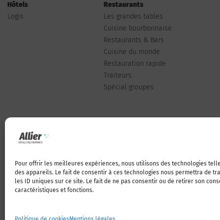
Hôtels
Restaurants
Logis
Les grandes tables
Cuisine bourbonnaise
Restaurants & Bars
Cuisine du monde
Restauration rapide
Traiteurs
Spécial groupes
Pour offrir les meilleures expériences, nous utilisons des technologies tel
Qui sommes-nous
des appareils. Le fait de consentir à ces technologies nous permettra de t
les ID uniques sur ce site. Le fait de ne pas consentir ou de retirer son con
caractéristiques et fonctions.
Politique de cookies
Mentions légales