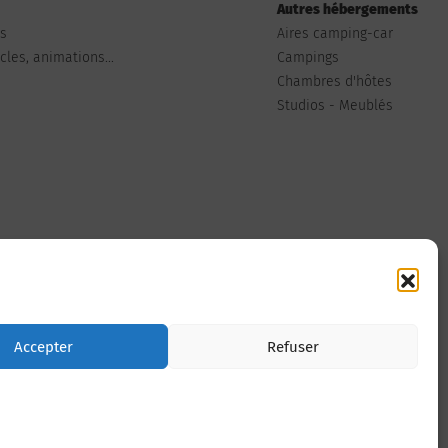
Autres hébergements
ts
Aires camping-car
les, animations...
Campings
Chambres d'hôtes
Studios - Meublés
Nous contacter
Accepter
Refuser