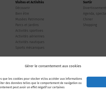
Visites et Activités
Sortir
Découvrir
Divertissemen
Bien être
Agenda, spectac
Musées Patrimoine
Chiner
Parcs et Jardins
Shopping
Activités sportives
Activités aériennes
Activités nautiques
Sports mécaniques
Gérer le consentement aux cookies
les que les cookies pour stocker et/ou accéder aux informations
Publiez votre annonce
Adhérer à l’association
raiter des données telles que le comportement de navigation ou
sentement peut avoir un effet négatif sur certaines
Mentions légales
Politique de cookies (UE)