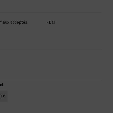
maux acceptés
Bar
xi
0 €