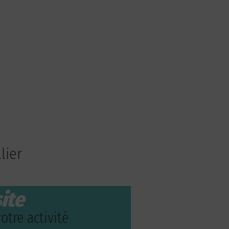
lier
ite
otre activité