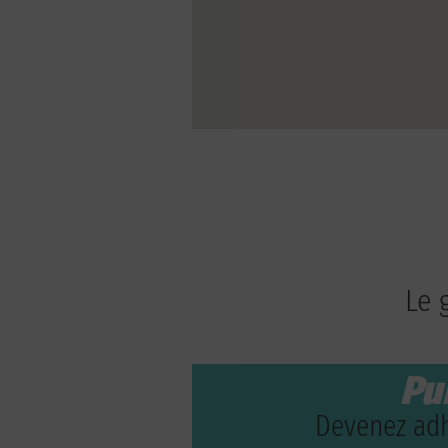
Le 
Pu
Devenez adh