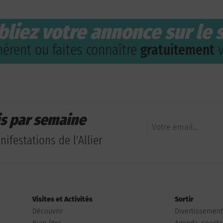
bliez votre annonce sur le s
érent ou faites connaître
gratuitement
v
is par semaine
ifestations de l'Allier
Visites et Activités
Sortir
Découvrir
Divertissemen