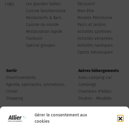
Logis
Les grandes tables
Découvrir
Cuisine bourbonnaise
Bien être
Restaurants & Bars
Musées Patrimoine
Cuisine du monde
Parcs et Jardins
Restauration rapide
Activités sportives
Traiteurs
Activités aériennes
Spécial groupes
Activités nautiques
Sports mécaniques
Sortir
Autres hébergements
Divertissements
Aires camping-car
Agenda, spectacles, animations...
Campings
Chiner
Chambres d'hôtes
Shopping
Studios - Meublés
Gérer le consentement aux
cookies