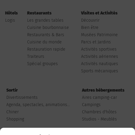
Hôtels
Restaurants
Visites et Activités
Logis
Les grandes tables
Découvrir
Cuisine bourbonnaise
Bien être
Restaurants & Bars
Musées Patrimoine
Cuisine du monde
Parcs et Jardins
Restauration rapide
Activités sportives
Traiteurs
Activités aériennes
Spécial groupes
Activités nautiques
Sports mécaniques
Sortir
Autres hébergements
Divertissements
Aires camping-car
Agenda, spectacles, animations...
Campings
Chiner
Chambres d'hôtes
Shopping
Studios - Meublés