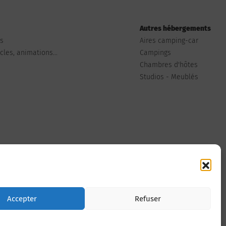
Autres hébergements
ts
Aires camping-car
les, animations...
Campings
Chambres d'hôtes
Studios - Meublés
Nous contacter
Accepter
Refuser