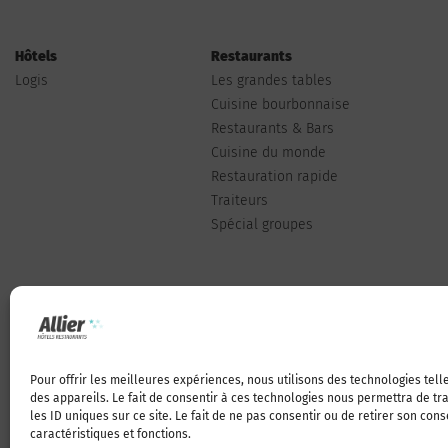
Hôtels
Restaurants
Logis
Les grandes tables
Cuisine bourbonnaise
Restaurants & Bars
Cuisine du monde
Restauration rapide
Traiteurs
Spécial groupes
Pour offrir les meilleures expériences, nous utilisons des technologies tel
Qui sommes-nous
des appareils. Le fait de consentir à ces technologies nous permettra de t
les ID uniques sur ce site. Le fait de ne pas consentir ou de retirer son con
caractéristiques et fonctions.