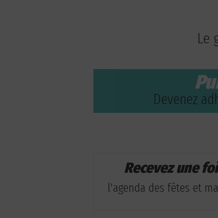
Le 
Pu
Devenez adh
Recevez une fo
l'agenda des fêtes et man