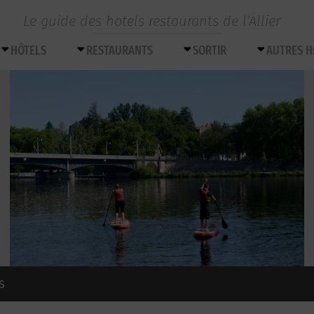
Le guide des hotels restaurants de l’Allier
HÔTELS
RESTAURANTS
SORTIR
AUTRES 
S