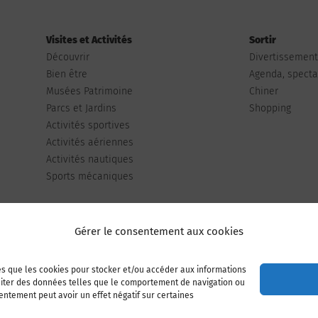
Visites et Activités
Sortir
Découvrir
Divertissemen
Bien être
Agenda, spectac
Musées Patrimoine
Chiner
Parcs et Jardins
Shopping
Activités sportives
Activités aériennes
Activités nautiques
Sports mécaniques
Gérer le consentement aux cookies
les que les cookies pour stocker et/ou accéder aux informations
Publiez votre annonce
Adhérer à l’association
raiter des données telles que le comportement de navigation ou
sentement peut avoir un effet négatif sur certaines