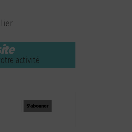
lier
ite
otre activité