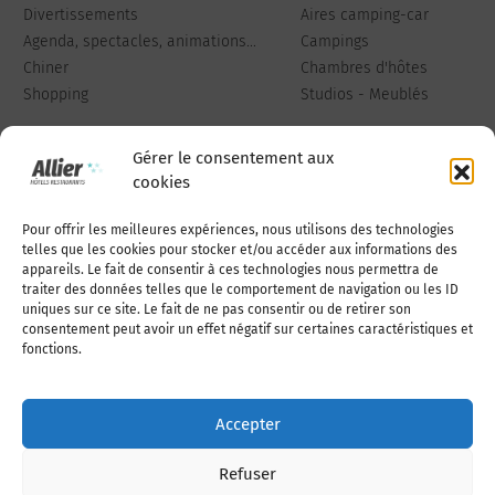
Divertissements
Aires camping-car
Agenda, spectacles, animations...
Campings
Chiner
Chambres d'hôtes
Shopping
Studios - Meublés
Gérer le consentement aux
cookies
Pour offrir les meilleures expériences, nous utilisons des technologies
Qui sommes-nous
Publiez votre annonce
telles que les cookies pour stocker et/ou accéder aux informations des
appareils. Le fait de consentir à ces technologies nous permettra de
traiter des données telles que le comportement de navigation ou les ID
uniques sur ce site. Le fait de ne pas consentir ou de retirer son
Adhérer à l’association
Nous contacter
consentement peut avoir un effet négatif sur certaines caractéristiques et
fonctions.
Mentions légales
Accepter
Politique de cookies (UE)
Refuser