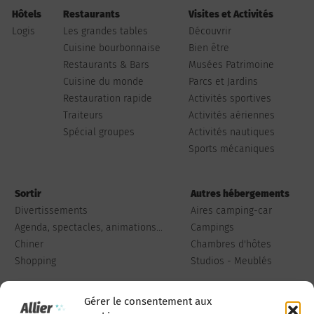
Hôtels
Restaurants
Visites et Activités
Logis
Les grandes tables
Découvrir
Cuisine bourbonnaise
Bien être
Restaurants & Bars
Musées Patrimoine
Cuisine du monde
Parcs et Jardins
Restauration rapide
Activités sportives
Traiteurs
Activités aériennes
Spécial groupes
Activités nautiques
Sports mécaniques
Sortir
Autres hébergements
Divertissements
Aires camping-car
Agenda, spectacles, animations...
Campings
Chiner
Chambres d'hôtes
Shopping
Studios - Meublés
Gérer le consentement aux