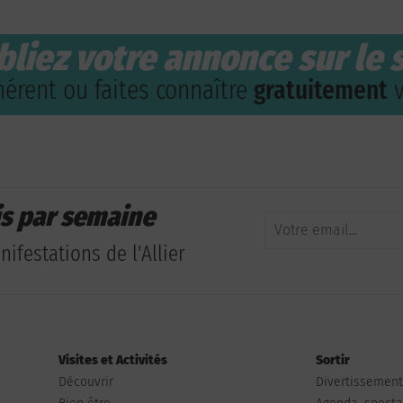
bliez votre annonce sur le s
érent ou faites connaître
gratuitement
v
is par semaine
ifestations de l'Allier
Visites et Activités
Sortir
Découvrir
Divertissemen