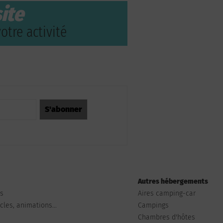
ite
otre activité
Autres hébergements
ts
Aires camping-car
les, animations...
Campings
Chambres d'hôtes