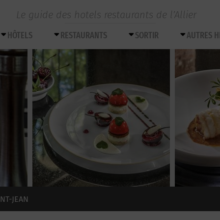
Le guide des hotels restaurants de l’Allier
HÔTELS
RESTAURANTS
SORTIR
AUTRES 
NT-JEAN