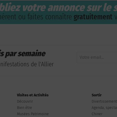
bliez votre annonce sur le s
érent ou faites connaître
gratuitement
v
is par semaine
ifestations de l'Allier
Visites et Activités
Sortir
Découvrir
Divertissemen
Bien être
Agenda, spectac
Musées Patrimoine
Chiner