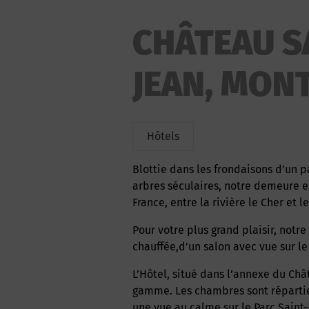
CHÂTEAU S
JEAN, MON
Hôtels
Blottie dans les frondaisons d’un parc verdoyant et centenaire, orné de magnifiques
arbres séculaires, notre demeure est
France, entre la rivière le Cher et 
Pour votre plus grand plaisir, notre demeure dispose d’une piscine intérieure
chauffée,d’un salon avec vue sur le
L’Hôtel, situé dans l’annexe du Château, se compose de 19 chambres et suites haut de
gamme. Les chambres sont réparties
une vue au calme sur le Parc Saint-