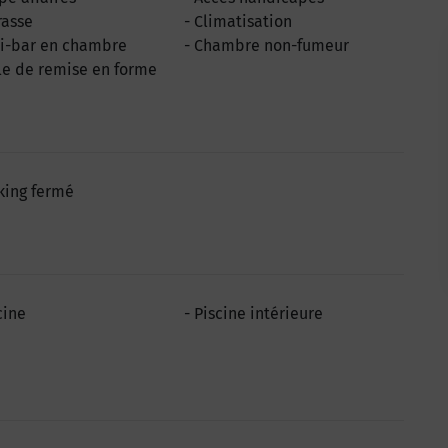
rasse
Climatisation
i-bar en chambre
Chambre non-fumeur
le de remise en forme
king fermé
cine
Piscine intérieure