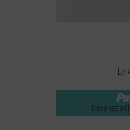
Le 
Pu
Devenez adh