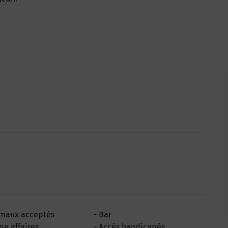
maux acceptés
Bar
pe affaires
Accès handicapés