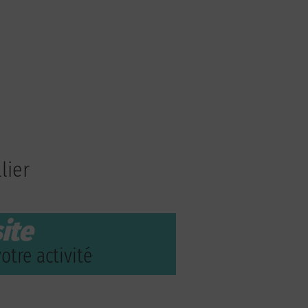
lier
ite
otre activité