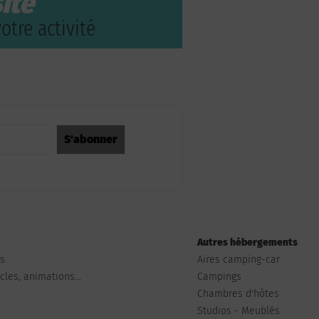
ite
otre activité
Autres hébergements
ts
Aires camping-car
les, animations...
Campings
Chambres d'hôtes
Studios - Meublés