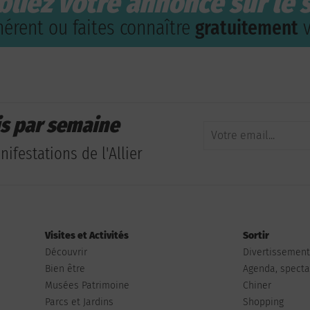
bliez votre annonce sur le s
érent ou faites connaître
gratuitement
v
is par semaine
ifestations de l'Allier
Visites et Activités
Sortir
Découvrir
Divertissemen
Bien être
Agenda, spectac
Musées Patrimoine
Chiner
Parcs et Jardins
Shopping