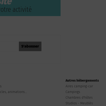
ite
otre activité
Autres hébergements
ts
Aires camping-car
les, animations...
Campings
Chambres d'hôtes
Studios - Meublés