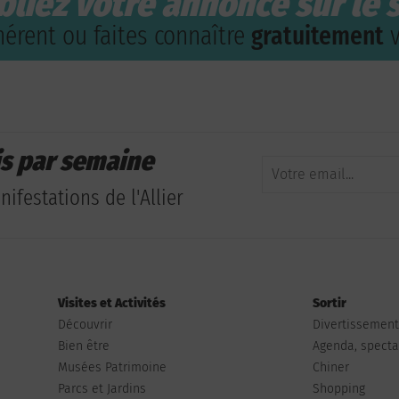
bliez votre annonce sur le s
érent ou faites connaître
gratuitement
v
is par semaine
ifestations de l'Allier
Visites et Activités
Sortir
Découvrir
Divertissemen
Bien être
Agenda, spectac
Musées Patrimoine
Chiner
Parcs et Jardins
Shopping