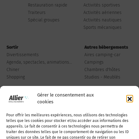
Restauration rapide
Activités sportives
Traiteurs
Activités aériennes
Spécial groupes
Activités nautiques
Sports mécaniques
Sortir
Autres hébergements
Divertissements
Aires camping-car
Agenda, spectacles, animations...
Campings
Chiner
Chambres d'hôtes
Shopping
Studios - Meublés
Gérer le consentement aux
cookies
Pour offrir les meilleures expériences, nous utilisons des technologies
Qui sommes-nous
Publiez votre annonce
telles que les cookies pour stocker et/ou accéder aux informations des
appareils. Le fait de consentir à ces technologies nous permettra de
traiter des données telles que le comportement de navigation ou les ID
uniques sur ce site. Le fait de ne pas consentir ou de retirer son