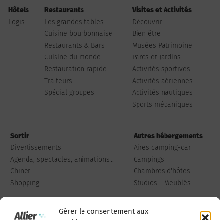
Hôtels
Restaurants
Visites et Activités
Logis
Les grandes tables
Découvrir
Cuisine bourbonnaise
Bien être
Restaurants & Bars
Musées Patrimoine
Cuisine du monde
Parcs et Jardins
Restauration rapide
Activités sportives
Traiteurs
Activités aériennes
Spécial groupes
Activités nautiques
Sports mécaniques
Sortir
Autres hébergements
Divertissements
Aires camping-car
Agenda, spectacles, animations...
Campings
Chiner
Chambres d'hôtes
Shopping
Studios - Meublés
Gérer le consentement aux