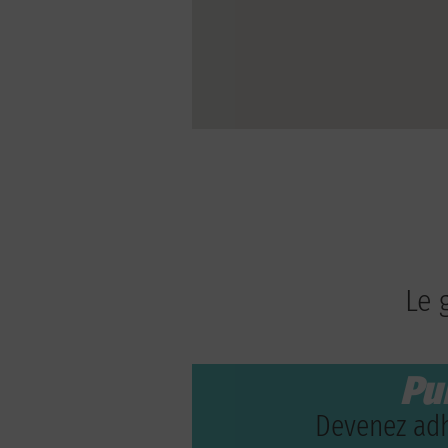
Le 
Pu
Devenez adh