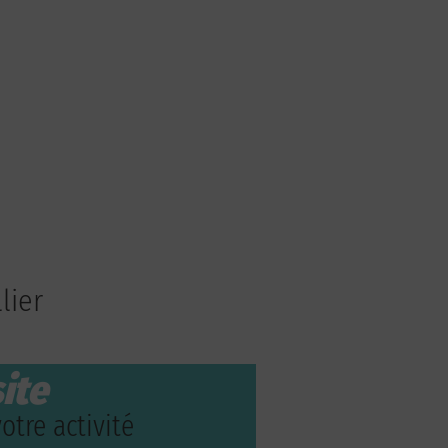
lier
ite
otre activité