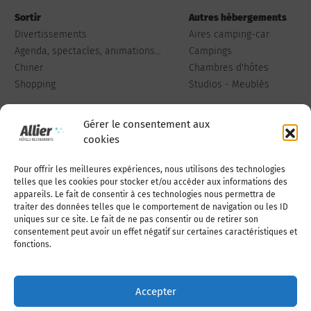
Sortir
Autres hébergements
Divertissements
Aires camping-car
Agenda, spectacles, animations...
Campings
Chiner
Chambres d'hôtes
Shopping
Studios - Meublés
Gérer le consentement aux
cookies
Pour offrir les meilleures expériences, nous utilisons des technologies
Qui sommes-nous
Publiez votre annonce
telles que les cookies pour stocker et/ou accéder aux informations des
appareils. Le fait de consentir à ces technologies nous permettra de
traiter des données telles que le comportement de navigation ou les ID
uniques sur ce site. Le fait de ne pas consentir ou de retirer son
Adhérer à l’association
Nous contacter
consentement peut avoir un effet négatif sur certaines caractéristiques et
fonctions.
Mentions légales
Accepter