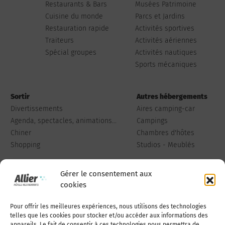
Restaurants & Bars
Musées Patrimoine
Cuisine du monde
Parcs et Jardins
Restauration rapide
Activités sportives
Traiteurs
Activités aériennes
Spécial groupes
Activités nautiques
Sports mécaniques
Sortir
Autres hébergements
Divertissements
Aires camping-car
Agenda, spectacles, animations...
Campings
Chiner
Chambres d'hôtes
Shopping
Studios - Meublés
Gérer le consentement aux
cookies
Pour offrir les meilleures expériences, nous utilisons des technologies
Qui sommes-nous
Publiez votre annonce
telles que les cookies pour stocker et/ou accéder aux informations des
appareils. Le fait de consentir à ces technologies nous permettra de