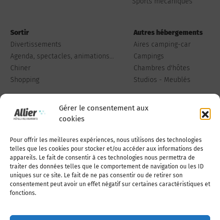
Sports mécaniques
Sortir
Autres hébergements
Divertissements
Aires camping-car
Agenda, spectacles, animations...
Campings
Chiner
Chambres d'hôtes
Shopping
Studios - Meublés
Gérer le consentement aux
cookies
Pour offrir les meilleures expériences, nous utilisons des technologies
Qui sommes-nous
Publiez votre annonce
telles que les cookies pour stocker et/ou accéder aux informations des
appareils. Le fait de consentir à ces technologies nous permettra de
traiter des données telles que le comportement de navigation ou les ID
uniques sur ce site. Le fait de ne pas consentir ou de retirer son
Adhérer à l’association
Nous contacter
consentement peut avoir un effet négatif sur certaines caractéristiques et
fonctions.
Mentions légales