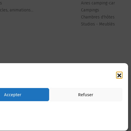
ts
Aires camping-car
les, animations...
Campings
Chambres d'hôtes
Studios - Meublés
Nous contacter
Accepter
Refuser