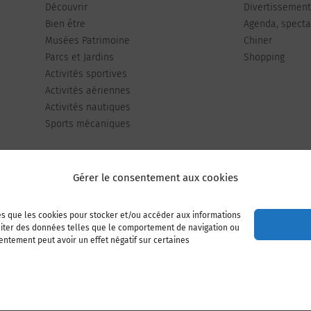
Découvrir
Divertissemen
Bien être
Agenda, spectac
Musées Patrimoine
Chiner
Parcs et Jardins
Shopping
Activités sportives
Activités aériennes
Activités nautiques
Sports mécaniques
Gérer le consentement aux cookies
les que les cookies pour stocker et/ou accéder aux informations
Publiez votre annonce
Adhérer à l’association
raiter des données telles que le comportement de navigation ou
sentement peut avoir un effet négatif sur certaines
Mentions légales
Politique de cookies (UE)