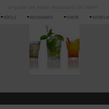
Le guide des hotels restaurants de l’Allier
HÔTELS
RESTAURANTS
SORTIR
AUTRES 