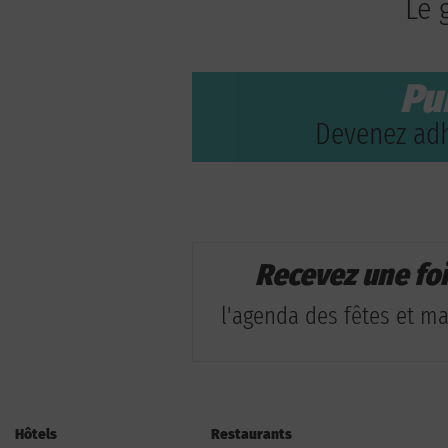
Le 
Pu
Devenez adh
Recevez une fo
l'agenda des fêtes et man
Hôtels
Restaurants