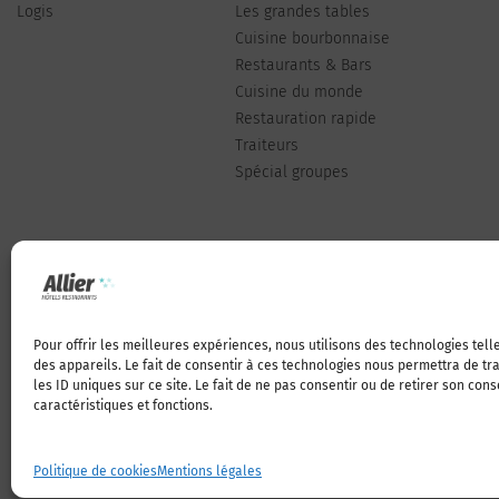
Logis
Les grandes tables
Cuisine bourbonnaise
Restaurants & Bars
Cuisine du monde
Restauration rapide
Traiteurs
Spécial groupes
Pour offrir les meilleures expériences, nous utilisons des technologies tel
Qui sommes-nous
des appareils. Le fait de consentir à ces technologies nous permettra de t
les ID uniques sur ce site. Le fait de ne pas consentir ou de retirer son con
caractéristiques et fonctions.
Politique de cookies
Mentions légales