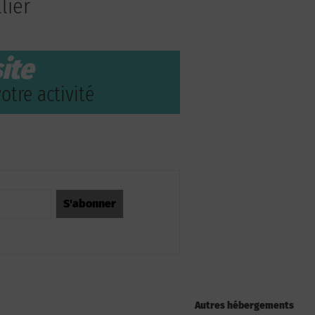
lier
ite
otre activité
Autres hébergements