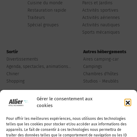
Cuisine du monde
Parcs et Jardins
Restauration rapide
Activités sportives
Traiteurs
Activités aériennes
Spécial groupes
Activités nautiques
Sports mécaniques
Sortir
Autres hébergements
Divertissements
Aires camping-car
Agenda, spectacles, animations...
Campings
Chiner
Chambres d'hôtes
Shopping
Studios - Meublés
Gérer le consentement aux
cookies
Pour offrir les meilleures expériences, nous utilisons des technologies
Qui sommes-nous
Publiez votre annonce
telles que les cookies pour stocker et/ou accéder aux informations des
appareils. Le fait de consentir à ces technologies nous permettra de
traiter des données telles que le comportement de navigation ou les ID