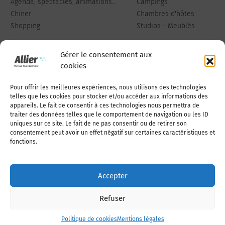
Agenda, spectacles, animations...
Campings
Chiner
Chambres d'hôtes
Shopping
Studios - Meublés
Gérer le consentement aux
cookies
Pour offrir les meilleures expériences, nous utilisons des technologies
Qui sommes-nous
Publiez votre annonce
telles que les cookies pour stocker et/ou accéder aux informations des
appareils. Le fait de consentir à ces technologies nous permettra de
traiter des données telles que le comportement de navigation ou les ID
uniques sur ce site. Le fait de ne pas consentir ou de retirer son
Adhérer à l’association
Nous contacter
consentement peut avoir un effet négatif sur certaines caractéristiques et
fonctions.
Mentions légales
Accepter
Politique de cookies (UE)
Refuser
Politique de cookies
Mentions légales