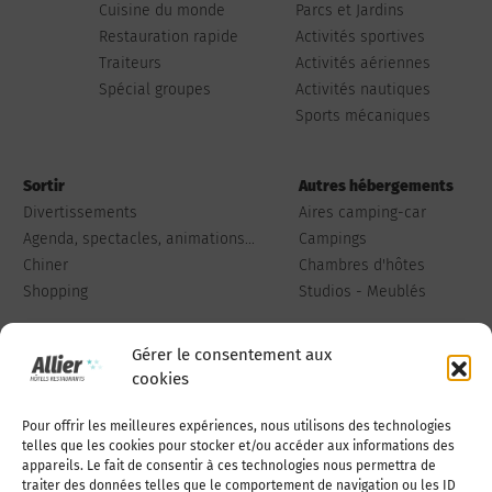
Cuisine du monde
Parcs et Jardins
Restauration rapide
Activités sportives
Traiteurs
Activités aériennes
Spécial groupes
Activités nautiques
Sports mécaniques
Sortir
Autres hébergements
Divertissements
Aires camping-car
Agenda, spectacles, animations...
Campings
Chiner
Chambres d'hôtes
Shopping
Studios - Meublés
Gérer le consentement aux
cookies
Pour offrir les meilleures expériences, nous utilisons des technologies
Qui sommes-nous
Publiez votre annonce
telles que les cookies pour stocker et/ou accéder aux informations des
appareils. Le fait de consentir à ces technologies nous permettra de
traiter des données telles que le comportement de navigation ou les ID