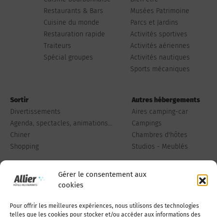
Restaurants & Bars
Musées Patrimoine
Cuisine du monde
Parcs et Jardins
Restauration rapide
Activités sportives
Traiteurs
Activités aériennes
Spécial groupes
Activités nautiques
Sports mécaniques
Sortir
Autres hébergements
Divertissements
Aires camping-car
Agenda, spectacles, animations...
Campings
Chiner
Chambres d'hôtes
Shopping
Studios - Meublés
Gérer le consentement aux
cookies
Pour offrir les meilleures expériences, nous utilisons des technologies
Qui sommes-nous
Publiez votre annonce
telles que les cookies pour stocker et/ou accéder aux informations des