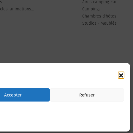
ts
Aires camping-car
les, animations...
Campings
Chambres d'hôtes
Studios - Meublés
Nous contacter
Accepter
Refuser