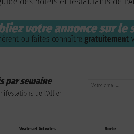
guide des hôtels et restaurants de l'Al
bliez votre annonce sur le s
érent ou faites connaître
gratuitement
v
is par semaine
ifestations de l'Allier
Visites et Activités
Sortir