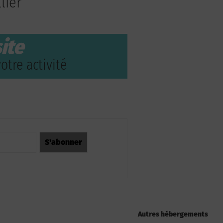
lier
ite
otre activité
Autres hébergements