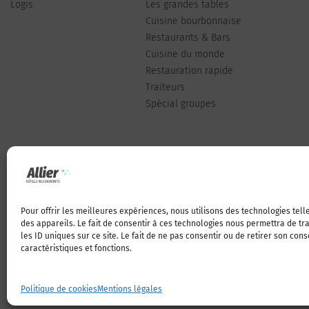
Logis
Les grandes tables
Cuisine bourbonnaise
Restaurants & Bars
Cuisine du monde
Restauration rapide
Traiteurs
Spécial groupes
Pour offrir les meilleures expériences, nous utilisons des technologies tel
Qui sommes-nous
des appareils. Le fait de consentir à ces technologies nous permettra de t
les ID uniques sur ce site. Le fait de ne pas consentir ou de retirer son con
caractéristiques et fonctions.
Politique de cookies
Mentions légales