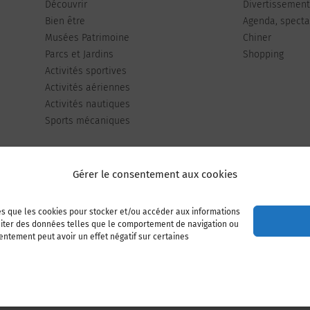
Découvrir
Divertissemen
Bien être
Agenda, spectac
Musées Patrimoine
Chiner
Parcs et Jardins
Shopping
Activités sportives
Activités aériennes
Activités nautiques
Sports mécaniques
Gérer le consentement aux cookies
les que les cookies pour stocker et/ou accéder aux informations
Publiez votre annonce
Adhérer à l’association
raiter des données telles que le comportement de navigation ou
sentement peut avoir un effet négatif sur certaines
Mentions légales
Politique de cookies (UE)