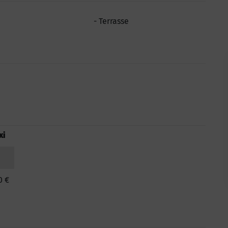
Terrasse
xi
0 €