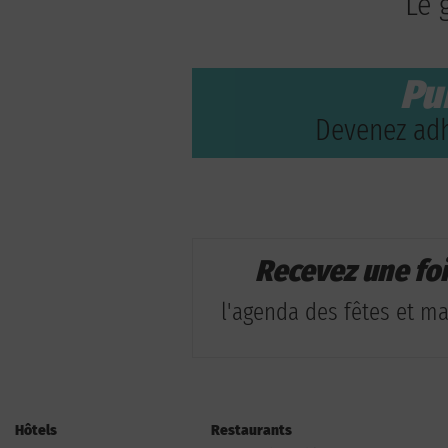
Le 
Pu
Devenez adh
Recevez une fo
l'agenda des fêtes et man
Hôtels
Restaurants