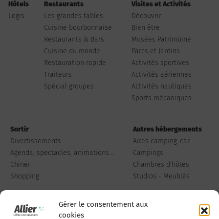
Hôtels
Restaurants
Visites et Activités
Logis
Les grandes tables
Découvrir
Cuisine bourbonnaise
Bien être
Restaurants & Bars
Musées Patrimoine
Cuisine du monde
Parcs et Jardins
Restauration rapide
Activités sportives
Traiteurs
Activités aériennes
Spécial groupes
Activités nautiques
Sports mécaniques
Sortir
Autres hébergements
Divertissements
Aires camping-car
Agenda, spectacles, animations...
Campings
Chiner
Chambres d'hôtes
Shopping
Studios - Meublés
Gérer le consentement aux
cookies