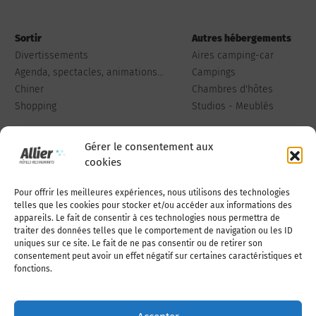
Sortir
Autres hébergements
Divertissements
Aires camping-car
Agenda, spectacles, animations...
Campings
Chiner
Chambres d'hôtes
Shopping
Studios - Meublés
Gérer le consentement aux
cookies
Pour offrir les meilleures expériences, nous utilisons des technologies
Qui sommes-nous
Publiez votre annonce
telles que les cookies pour stocker et/ou accéder aux informations des
appareils. Le fait de consentir à ces technologies nous permettra de
traiter des données telles que le comportement de navigation ou les ID
uniques sur ce site. Le fait de ne pas consentir ou de retirer son
Adhérer à l’association
Nous contacter
consentement peut avoir un effet négatif sur certaines caractéristiques et
fonctions.
Mentions légales