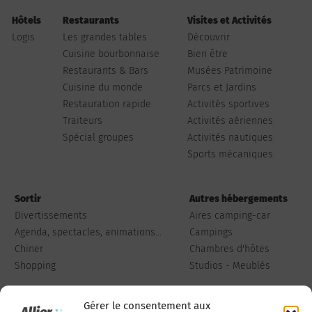
Hôtels
Restaurants
Visites et Activités
Logis
Les grandes tables
Découvrir
Cuisine bourbonnaise
Bien être
Restaurants & Bars
Musées Patrimoine
Cuisine du monde
Parcs et Jardins
Restauration rapide
Activités sportives
Traiteurs
Activités aériennes
Spécial groupes
Activités nautiques
Sports mécaniques
Sortir
Autres hébergements
Divertissements
Aires camping-car
Agenda, spectacles, animations...
Campings
Chiner
Chambres d'hôtes
Shopping
Studios - Meublés
Gérer le consentement aux