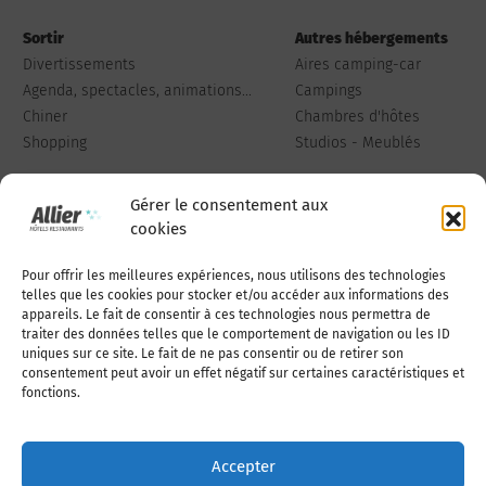
Sortir
Autres hébergements
Divertissements
Aires camping-car
Agenda, spectacles, animations...
Campings
Chiner
Chambres d'hôtes
Shopping
Studios - Meublés
Gérer le consentement aux
cookies
Pour offrir les meilleures expériences, nous utilisons des technologies
Qui sommes-nous
Publiez votre annonce
telles que les cookies pour stocker et/ou accéder aux informations des
appareils. Le fait de consentir à ces technologies nous permettra de
traiter des données telles que le comportement de navigation ou les ID
uniques sur ce site. Le fait de ne pas consentir ou de retirer son
Adhérer à l’association
Nous contacter
consentement peut avoir un effet négatif sur certaines caractéristiques et
fonctions.
Mentions légales
Accepter