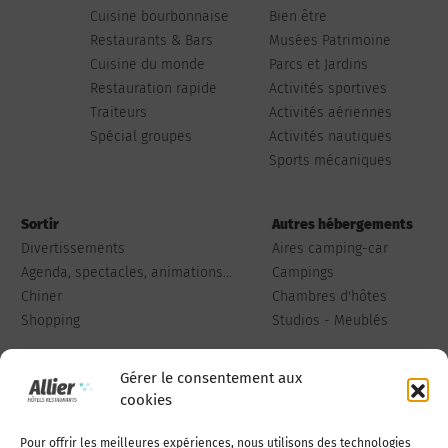
Cuisine bourbonnaise
Bien être
Restaurants & Bars
Musées Patrimoine
Cuisine du monde
Parcs et Jardins
Restauration rapide
Activités sportives
Traiteurs
Activités aériennes
Spécial groupes
Activités nautiques
Sports mécaniques
Sortir
Autres hébergements
Divertissements
Aires camping-car
Agenda, spectacles, animations...
Campings
Chiner
Chambres d'hôtes
Shopping
Studios - Meublés
Gérer le consentement aux
cookies
Pour offrir les meilleures expériences, nous utilisons des technologies