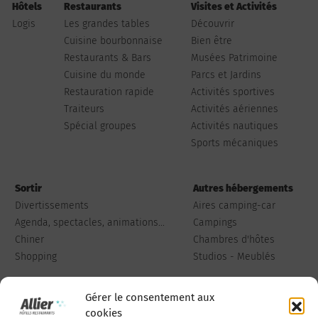
Hôtels
Restaurants
Visites et Activités
Logis
Les grandes tables
Découvrir
Cuisine bourbonnaise
Bien être
Restaurants & Bars
Musées Patrimoine
Cuisine du monde
Parcs et Jardins
Restauration rapide
Activités sportives
Traiteurs
Activités aériennes
Spécial groupes
Activités nautiques
Sports mécaniques
Sortir
Autres hébergements
Divertissements
Aires camping-car
Agenda, spectacles, animations...
Campings
Chiner
Chambres d'hôtes
Shopping
Studios - Meublés
Gérer le consentement aux
cookies