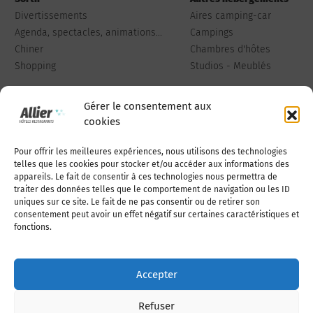
Divertissements
Aires camping-car
Agenda, spectacles, animations...
Campings
Chiner
Chambres d'hôtes
Shopping
Studios - Meublés
Gérer le consentement aux
cookies
Pour offrir les meilleures expériences, nous utilisons des technologies
Qui sommes-nous
Publiez votre annonce
telles que les cookies pour stocker et/ou accéder aux informations des
appareils. Le fait de consentir à ces technologies nous permettra de
traiter des données telles que le comportement de navigation ou les ID
uniques sur ce site. Le fait de ne pas consentir ou de retirer son
Adhérer à l’association
Nous contacter
consentement peut avoir un effet négatif sur certaines caractéristiques et
fonctions.
Mentions légales
Accepter
Politique de cookies (UE)
Refuser