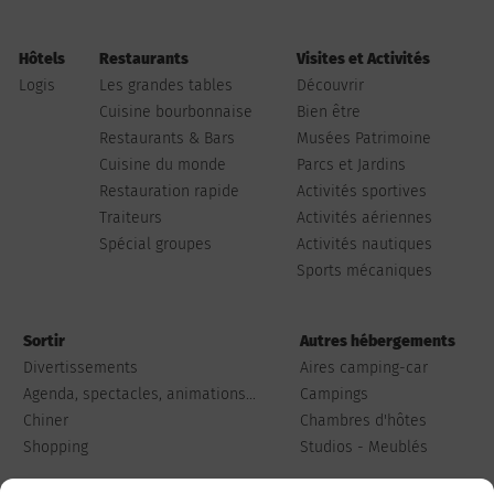
Hôtels
Restaurants
Visites et Activités
Logis
Les grandes tables
Découvrir
Cuisine bourbonnaise
Bien être
Restaurants & Bars
Musées Patrimoine
Cuisine du monde
Parcs et Jardins
Restauration rapide
Activités sportives
Traiteurs
Activités aériennes
Spécial groupes
Activités nautiques
Sports mécaniques
Sortir
Autres hébergements
Divertissements
Aires camping-car
Agenda, spectacles, animations...
Campings
Chiner
Chambres d'hôtes
Shopping
Studios - Meublés