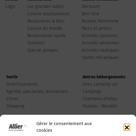
Logis
Les grandes tables
Découvrir
Cuisine bourbonnaise
Bien être
Restaurants & Bars
Musées Patrimoine
Cuisine du monde
Parcs et Jardins
Restauration rapide
Activités sportives
Traiteurs
Activités aériennes
Spécial groupes
Activités nautiques
Sports mécaniques
Sortir
Autres hébergements
Divertissements
Aires camping-car
Agenda, spectacles, animations...
Campings
Chiner
Chambres d'hôtes
Shopping
Studios - Meublés
Gérer le consentement aux
cookies