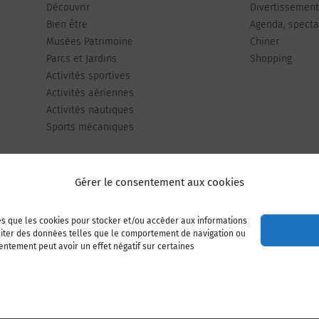
Découvrir
Divertissemen
Bien être
Agenda, spectac
Musées Patrimoine
Chiner
Parcs et Jardins
Shopping
Activités sportives
Activités aériennes
Activités nautiques
Sports mécaniques
Gérer le consentement aux cookies
les que les cookies pour stocker et/ou accéder aux informations
Publiez votre annonce
Adhérer à l’association
raiter des données telles que le comportement de navigation ou
sentement peut avoir un effet négatif sur certaines
Mentions légales
Politique de cookies (UE)