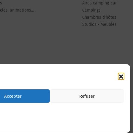
ts
Aires camping-car
les, animations...
Campings
Chambres d'hôtes
Studios - Meublés
Nous contacter
Accepter
Refuser