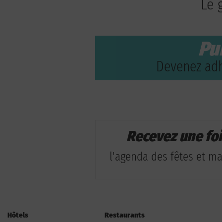
Le 
Pu
Devenez adh
Recevez une fo
l'agenda des fêtes et man
Hôtels
Restaurants