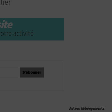
lier
ite
otre activité
Autres hébergements