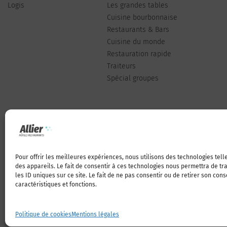
Logis
Les grandes tables
Cuisine bourbonnaise
Restaurants & Bars
Cuisine du monde
Restauration rapide
Traiteurs
Spécial groupes
Pour offrir les meilleures expériences, nous utilisons des technologies tel
Qui sommes-nous
des appareils. Le fait de consentir à ces technologies nous permettra de t
les ID uniques sur ce site. Le fait de ne pas consentir ou de retirer son con
caractéristiques et fonctions.
Politique de cookies
Mentions légales