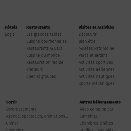
Hôtels
Restaurants
Visites et Activités
Logis
Les grandes tables
Découvrir
Cuisine bourbonnaise
Bien être
Restaurants & Bars
Musées Patrimoine
Cuisine du monde
Parcs et Jardins
Restauration rapide
Activités sportives
Traiteurs
Activités aériennes
Spécial groupes
Activités nautiques
Sports mécaniques
Sortir
Autres hébergements
Divertissements
Aires camping-car
Agenda, spectacles, animations...
Campings
Chiner
Chambres d'hôtes
Shopping
Studios - Meublés