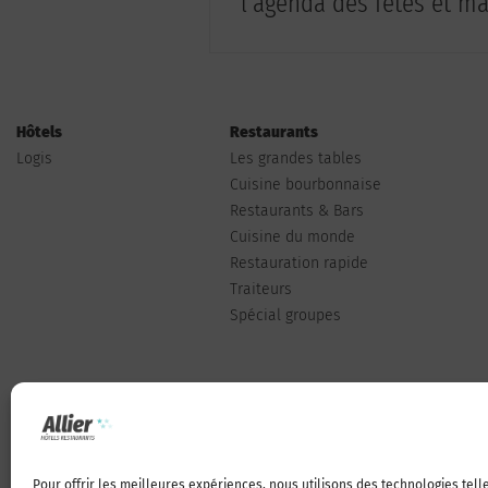
l'agenda des fêtes et man
Hôtels
Restaurants
Logis
Les grandes tables
Cuisine bourbonnaise
Restaurants & Bars
Cuisine du monde
Restauration rapide
Traiteurs
Spécial groupes
Pour offrir les meilleures expériences, nous utilisons des technologies tel