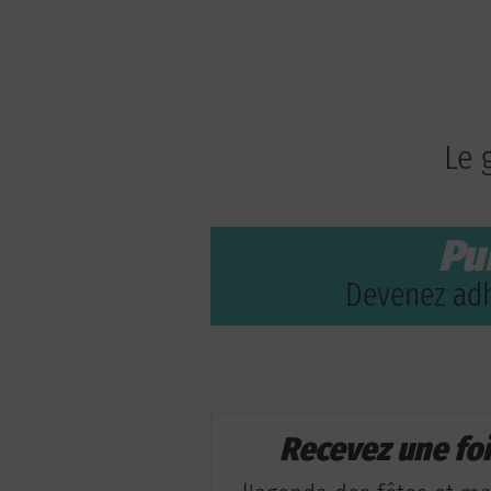
Le 
Pu
Devenez adh
Recevez une fo