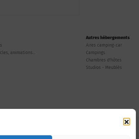
Autres hébergements
ts
Aires camping-car
les, animations...
Campings
Chambres d'hôtes
Studios - Meublés