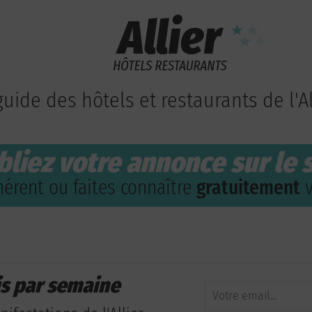
guide des hôtels et restaurants de l'Al
bliez votre annonce sur le s
érent ou faites connaître
gratuitement
v
is par semaine