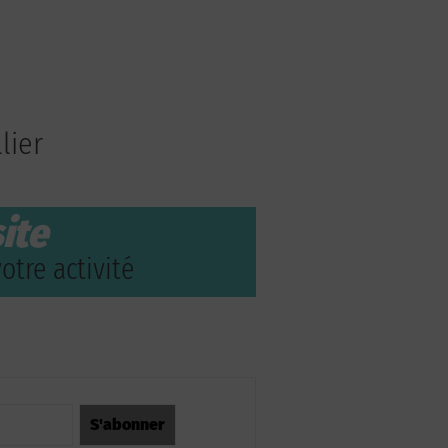
lier
ite
otre activité