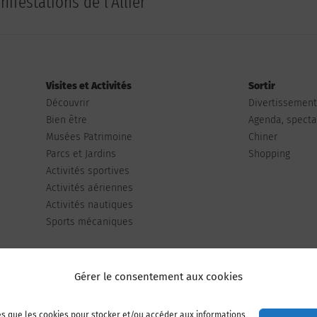
ifestations de l'Allier
Visites et Activités
Sortir
Découvrir
Divertissemen
Bien être
Agenda, spectac
Musées Patrimoine
Chiner
Parcs et Jardins
Shopping
Activités sportives
Activités aériennes
Activités nautiques
Sports mécaniques
Gérer le consentement aux cookies
les que les cookies pour stocker et/ou accéder aux informations