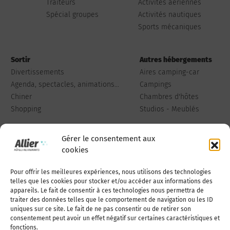
Traiteurs
Activités aériennes
Spécial groupes
Activités nautiques
Sports mécaniques
Sortir
Autres hébergements
Divertissements
Aires camping-car
Agenda, spectacles, animations...
Campings
Chiner
Chambres d'hôtes
Shopping
Studios - Meublés
Gérer le consentement aux
cookies
Pour offrir les meilleures expériences, nous utilisons des technologies
Qui sommes-nous
Publiez votre annonce
telles que les cookies pour stocker et/ou accéder aux informations des
appareils. Le fait de consentir à ces technologies nous permettra de
traiter des données telles que le comportement de navigation ou les ID
uniques sur ce site. Le fait de ne pas consentir ou de retirer son
Adhérer à l’association
Nous contacter
consentement peut avoir un effet négatif sur certaines caractéristiques et
fonctions.